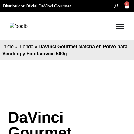
0
Distribuidor Oficial DaVinci Gourmet
Inicio
»
Tienda
»
DaVinci Gourmet Matcha en Polvo para
Vending y Foodservice 500g
DaVinci
Gourmet