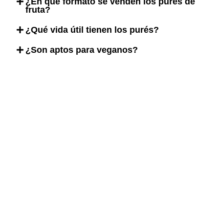
¿En qué formato se venden los purés de
fruta?
¿Qué vida útil tienen los purés?
¿Son aptos para veganos?
Descarga el menú de DaVinci Gourmet con más
de 100 recetas de bebidas.