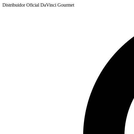
Ir
Distribuidor Oficial DaVinci Gourmet
al
contenido