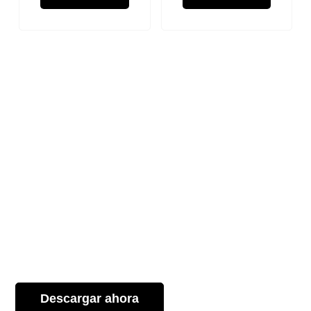
Descarga el menú de DaVinci Gourmet con más
de 100 recetas de bebidas.
Descargar ahora