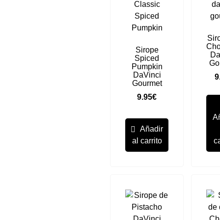
Sir
Cho
Sirope
Da
Spiced
Go
Pumpkin
DaVinci
9
Gourmet
9.95
€
A
Añadir
al carrito
ca