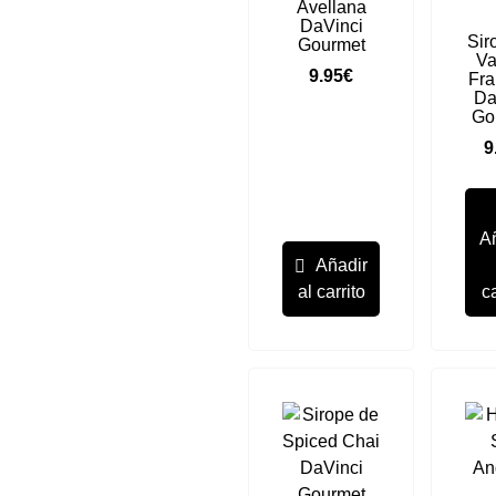
Avellana
DaVinci
Sir
Gourmet
Va
9.95
€
Fr
Da
Go
9
A
Añadir
al carrito
ca