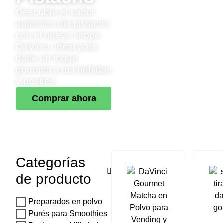
Descubre el sabor
auténtico del pistacho
con el nuevo sirope
DaVinci. Ideal para
darle un toque
gourmet a tus bebidas
y postres.
Comprar ahora
Categorías
de producto
Preparados en polvo
Purés para Smoothies