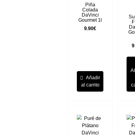
Piña
Colada
DaVinci
Su
Gourmet 1l
F
Da
9.90
€
Go
9
A
Añadir
al carrito
ca