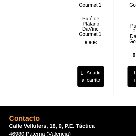
Puré de
Plátano
Pu
DaVinci
F
Gourmet 1l
Da
Go
9.90
€
9
Añadir
al carrito
Contacto
Calle Velluters, 18, 9, P.E. Táctica
46980 Paterna (Valencia)