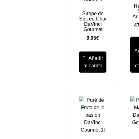
He
Sirope de
An
Spiced Chai
DaVinci
47
Gourmet
9.95
€
A
Añadir
al carrito
ca