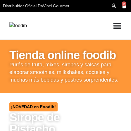
0
Distribuidor Oficial DaVinci Gourmet
Tienda online foodib
Purés de fruta, mixes, siropes y salsas para
elaborar smoothies, milkshakes, cócteles y
muchas más bebidas y postres sorprendentes.
¡NOVEDAD en Foodib!
Sirope de
Pistacho