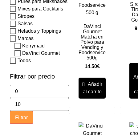
Purés para Milkshakes
Sir
Mixes para Cocktails
Ti
Da
Siropes
Go
Salsas
DaVinci
9
Helados y Toppings
Gourmet
Matcha en
Marcas
Polvo para
Kerrymaid
Vending y
Foodservice
DaVinci Gourmet
500g
Todos
14.50
€
Filtrar por precio
A
Añadir
al carrito
ca
Filtrar