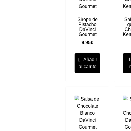
Sirope de
Sa
Pistacho
q
DaVinci
Ch
Gourmet
Ker
9.95
€
Añadir
al carrito