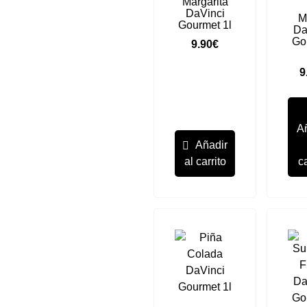
Margarita
DaVinci
M
Gourmet 1l
Da
Go
9.90
€
9
A
Añadir
al carrito
ca