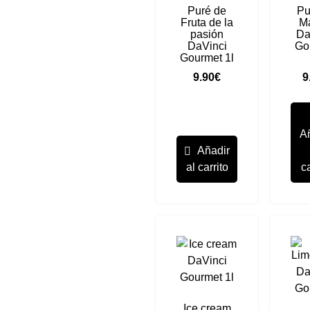
Puré de
Pu
Fruta de la
M
pasión
Da
DaVinci
Go
Gourmet 1l
9.90
€
9
A
Añadir
al carrito
ca
Ice cream