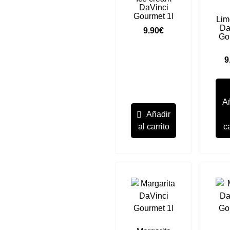
DaVinci
Gourmet 1l
Lim
Da
9.90
€
Go
9
A
Añadir
al carrito
ca